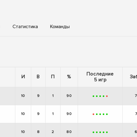
ы
Статистика
Команды
Последние
И
В
П
%
За
5 игр
10
9
1
90
+
+
+
+
-
10
9
1
90
-
+
+
+
+
10
8
2
80
+
+
+
+
+