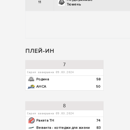
11
Тюмень
ПЛЕЙ-ИН
7
Серия завершена 09.03.2024
Родина
58
АНСА
50
8
Серия завершена 09.03.2024
Ракета ТН
74
Веванта - коттеджи для жизни
83