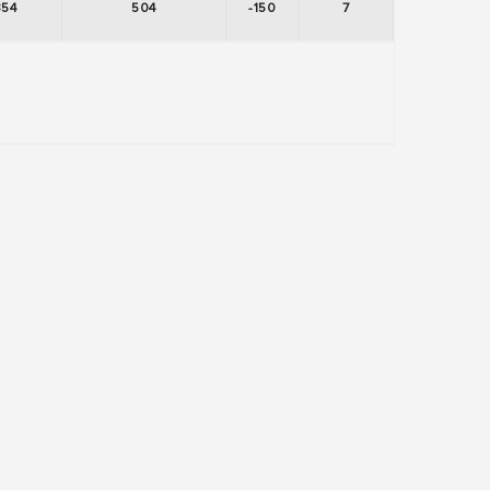
354
504
-150
7