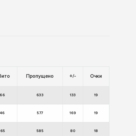
бито
Пропущено
+/-
Очки
766
633
133
19
746
577
169
19
665
585
80
18