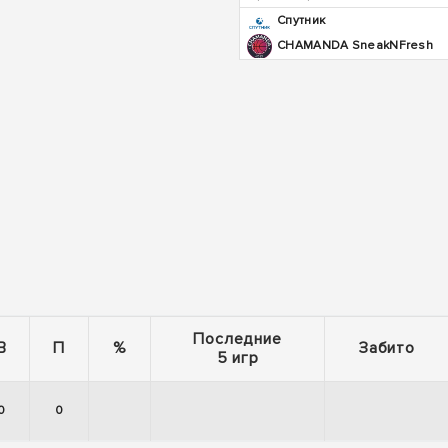
Спутник
CHAMANDA SneakNFresh
Последние
В
П
%
Забито
5 игр
0
0