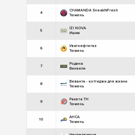
CHAMANDA SneakNFresh
4
Тюмень
IZI NOVA
5
Ишим
Уватнефтегаз
6
Тюмень
Родина
7
Винзили
Веванта - коттеджи для жизни
8
Тюмень
Ракета ТН
9
Тюмень
АНСА
10
Тюмень
Неудержимые