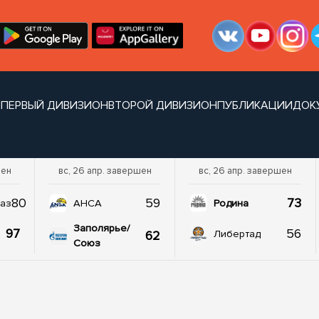
Н
ПЕРВЫЙ ДИВИЗИОН
ВТОРОЙ ДИВИЗИОН
ПУБЛИКАЦИИ
ДОК
шен
вс, 26 апр. завершен
вс, 26 апр. завершен
80
59
73
аз
АНСА
Родина
Заполярье/
97
56
62
Либертад
Союз