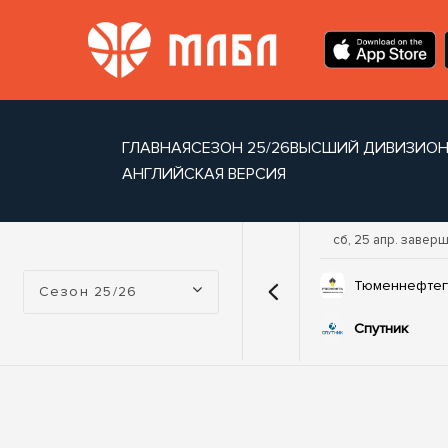
ГЛАВНАЯ
СЕЗОН 25/26
ВЫСШИЙ ДИВИЗИО
АНГЛИЙСКАЯ ВЕРСИЯ
р. завершен
сб, 25 апр. завершен
сб, 25 апр. завер
Турнир:
90
93
на
Арктика
Тюменнефтег
Сезон 25/26
59
51
Транснефть
Спутник