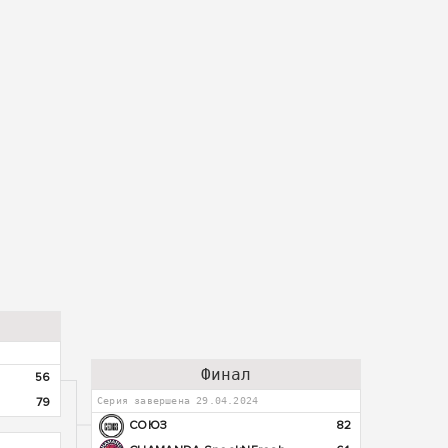
Финал
56
79
Серия завершена 29.04.2024
СОЮЗ
82