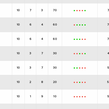
10
7
3
70
+
-
-
-
+
10
6
4
60
-
+
+
+
+
10
6
4
60
+
+
+
-
-
10
3
7
30
-
-
+
-
+
10
3
7
30
+
+
-
-
-
10
2
8
20
-
-
+
-
-
10
1
9
10
-
-
-
-
-