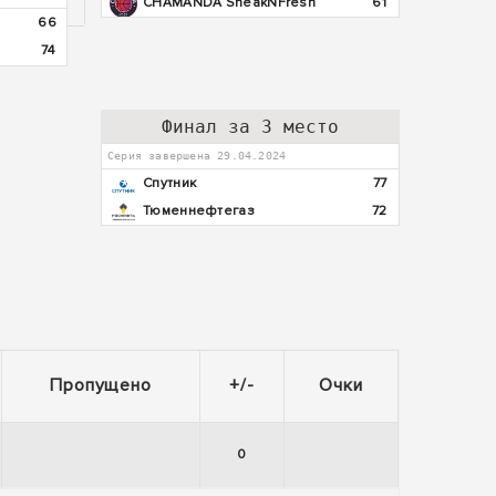
CHAMANDA SneakNFresh
61
66
74
Финал за 3 место
Серия завершена 29.04.2024
Спутник
77
Тюменнефтегаз
72
Пропущено
+/-
Очки
0