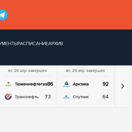
УМЕНТЫ
РАСПИСАНИЕ
АРХИВ
вс, 26 апр. завершен
вс, 26 апр. завершен
86
92
Тюменнефтегаз
Арктика
73
64
Транснефть
Спутник